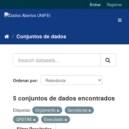
Entrar
Registrar
Conjuntos de dados
Ordenar por
5 conjuntos de dados encontrados
Etiquetas:
Orçamento
Servidores
QRSTAE
Executado
Filtrar Resultados