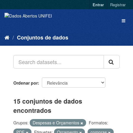
Entrar
Registrar
Conjuntos de dados
Ordenar por
15 conjuntos de dados
encontrados
Grupos:
Despesas e Orçamentos
Formatos:
PDF
Etiquetas:
Orçamento
compras