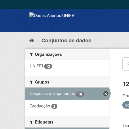
Conjuntos de dados
Organizações
UNIFEI
12
Grupos
12
Despesas e Orçamentos
10
Gru
c
Graduação
2
Etiquetas
Lic