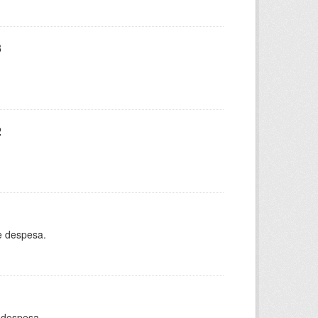
3
2
e despesa.
 despesa.