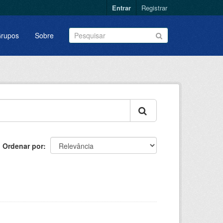
Entrar
Registrar
rupos
Sobre
Ordenar por