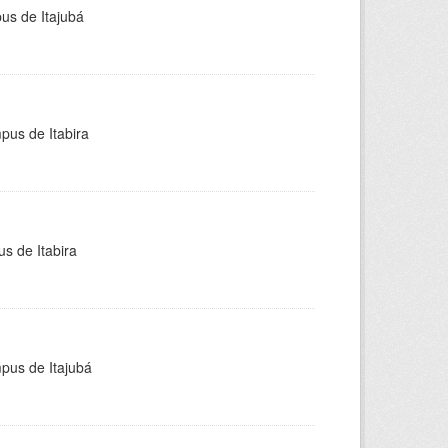
pus de Itajubá
pus de Itabira
s de Itabira
mpus de Itajubá