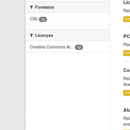
Li
Formatos
Rel
CSV
12
CS
Licenças
PC
Pla
Creative Commons At...
12
CS
Co
Rel
Aca
CS
Al
Rel
ano