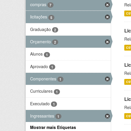
compras
Rel
7
CS
licitações
5
Graduação
2
Lic
Rel
Orçamento
2
CS
Alunos
1
Lic
Aprovado
1
Rel
Componentes
1
CS
Curriculares
1
Li
Executado
1
Rel
Ingressantes
CS
1
Mostrar mais Etiquetas