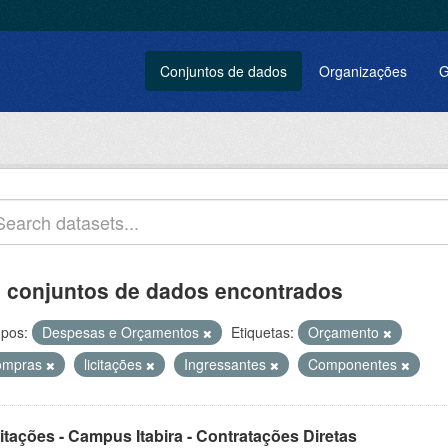
Conjuntos de dados
Organizações
G
 conjuntos de dados encontrados
pos:
Despesas e Orçamentos
Etiquetas:
Orçamento
ompras
licitações
Ingressantes
Componentes
itações - Campus Itabira - Contratações Diretas