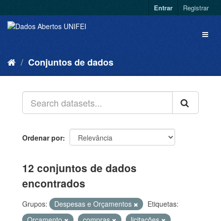
Entrar
Registrar
Conjuntos de dados
Ordenar por
12 conjuntos de dados
encontrados
Grupos:
Despesas e Orçamentos
Etiquetas:
Orçamento
compras
licitações