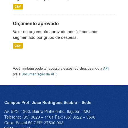
CSV
Orçamento aprovado
Valor do orçamento aprovado nos últimos anos
segmentado por grupo de despesa.
CSV
Você também pode ter acesso a esses registros usando a
API
(veja
Documentação da API
).
Campus Prof. José Rodrigues Seabra – Sede
Av. BPS, 1303, Bairro Pinheirinho, Itajubá – MG
Telefone: (35) 3629 – 1101 Fax: (35) 3622 – 3596
Caixa Postal 50 CEP: 37500 903