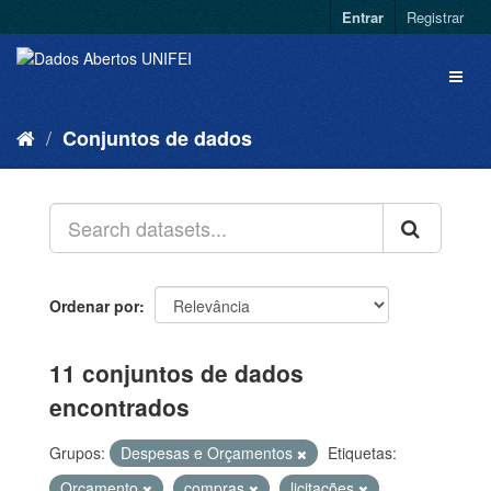
Entrar
Registrar
Conjuntos de dados
Ordenar por
11 conjuntos de dados
encontrados
Grupos:
Despesas e Orçamentos
Etiquetas:
Orçamento
compras
licitações