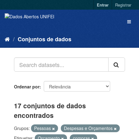
Entrar
Registrar
Conjuntos de dados
Ordenar por
17 conjuntos de dados
encontrados
Grupos:
Pessoas
Despesas e Orçamentos
Etiquetas:
Orçamento
compras