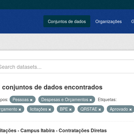
Conjuntos de dados
Organizações
G
 conjuntos de dados encontrados
pos:
Pessoas
Despesas e Orçamentos
Etiquetas:
rçamento
licitações
BPE
QRSTAE
Aprovado
itações - Campus Itabira - Contratações Diretas