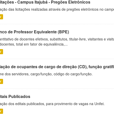
citações - Campus Itajubá - Pregões Eletrônicos
ação das licitações realizadas através de pregões eletrônicos no camp
V
nco de Professor Equivalente (BPE)
ntitativo de docentes efetivos, substitutos, titular-livre, visitantes e vi
docentes, total em fator de equivalência,...
V
ação de ocupantes de cargo de direção (CD), função gratifi
e dos servidores, cargo/função, código do cargo/função.
V
itais Publicados
ação dos editais publicados, para provimento de vagas na Unifei.
V