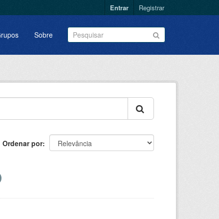
Entrar
Registrar
rupos
Sobre
Ordenar por