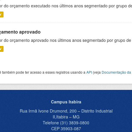
or do orçamento executado nos últimos anos segmentado por grupo d
V
çamento aprovado
or do orçamento aprovado nos últimos anos segmentado por grupo de
V
ê também pode ter acesso a esses registros usando a
API
(veja
Documentação da 
Campus Itabira
Rua Irmã Ivone Drumond, 200 – Distrito Industrial
II,Itabira – MG
Telefone (31) 3839-0800
CEP 35903-087