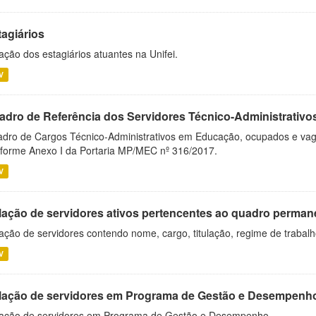
tagiários
ação dos estagiários atuantes na Unifei.
V
adro de Referência dos Servidores Técnico-Administrati
dro de Cargos Técnico-Administrativos em Educação, ocupados e vagos 
forme Anexo I da Portaria MP/MEC nº 316/2017.
V
lação de servidores ativos pertencentes ao quadro permane
ação de servidores contendo nome, cargo, titulação, regime de trabal
V
lação de servidores em Programa de Gestão e Desempenh
ação de servidores em Programa de Gestão e Desempenho