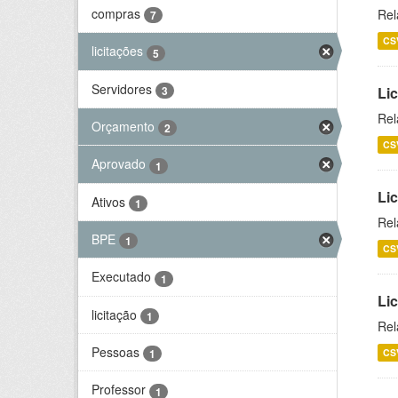
compras
Rel
7
CS
licitações
5
Servidores
3
Lic
Rel
Orçamento
2
CS
Aprovado
1
Lic
Ativos
1
Rel
BPE
1
CS
Executado
1
Li
licitação
1
Rel
Pessoas
CS
1
Professor
1