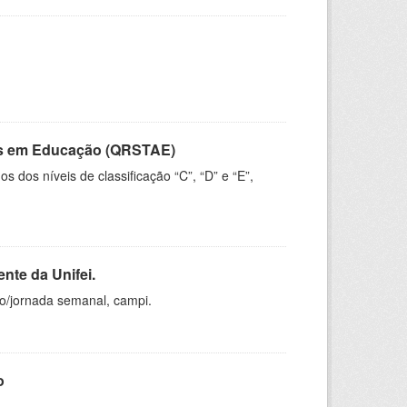
vos em Educação (QRSTAE)
dos níveis de classificação “C”, “D” e “E”,
nte da Unifei.
ho/jornada semanal, campi.
o