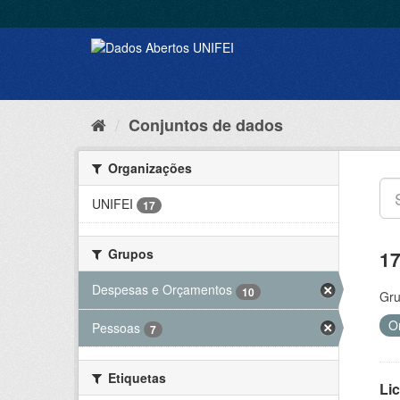
Conjuntos de dados
Organizações
UNIFEI
17
Grupos
17
Despesas e Orçamentos
10
Gru
O
Pessoas
7
Etiquetas
Lic