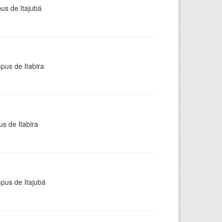
pus de Itajubá
pus de Itabira
s de Itabira
mpus de Itajubá