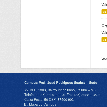
Val
CS
Or
Val
CS
Voc
Campus Prof. José Rodrigues Seabra – Sede
Av. BPS, 1303, Bairro Pinheirinho, Itajubá – MG
Telefone: (35) 3629 – 1101 Fax: (35) 3622 – 3596
Caixa Postal 50 CEP: 37500 903
Mapa do Campus