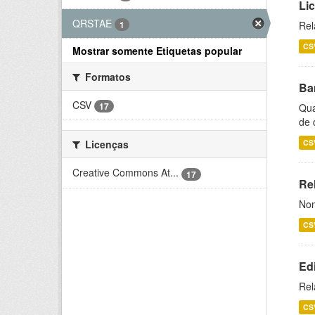
Li
QRSTAE
1
Rel
CS
Mostrar somente Etiquetas popular
Formatos
Ba
CSV
17
Qua
de 
CS
Licenças
Creative Commons At...
17
Rel
Nom
CS
Ed
Rel
CS