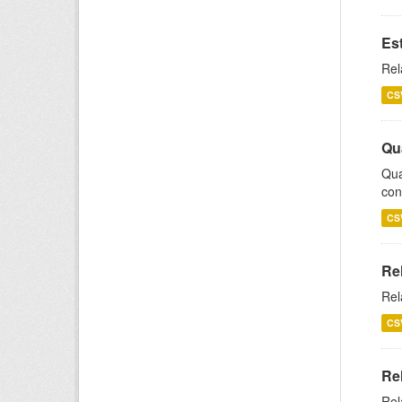
Es
Rel
CS
Qu
Qua
con
CS
Re
Rel
CS
Re
Rel