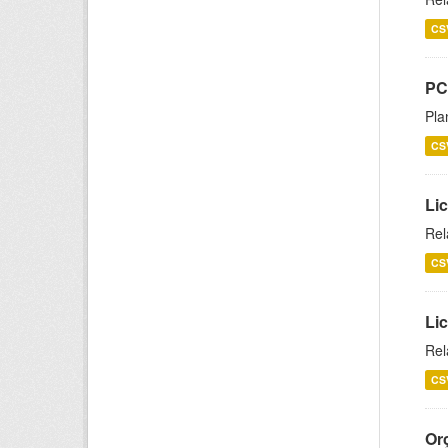
CS
PC
Pla
CS
Lic
Rel
CS
Lic
Rel
CS
Or