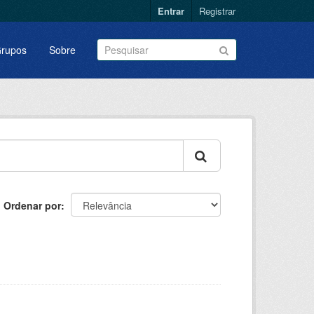
Entrar
Registrar
rupos
Sobre
Ordenar por