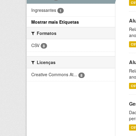
CS
Ingressantes
1
Al
Mostrar mais Etiquetas
Rel
Formatos
ano
CS
CSV
8
Al
Licenças
Rel
Creative Commons At...
8
ano
CS
Ge
Dad
per
CS