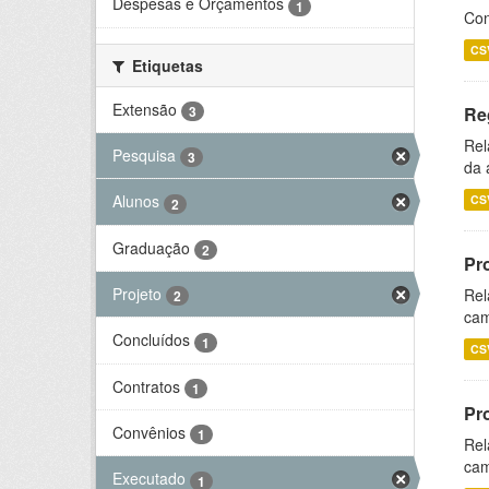
Despesas e Orçamentos
1
Con
CS
Etiquetas
Extensão
3
Re
Rel
Pesquisa
3
da 
Alunos
CS
2
Graduação
2
Pr
Projeto
Rel
2
cam
Concluídos
1
CS
Contratos
1
Pr
Convênios
1
Rel
cam
Executado
1