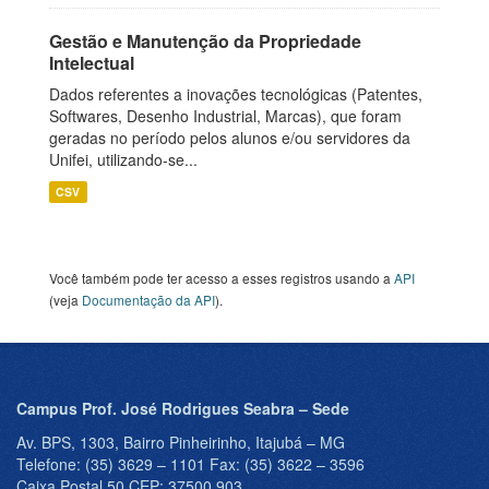
Gestão e Manutenção da Propriedade
Intelectual
Dados referentes a inovações tecnológicas (Patentes,
Softwares, Desenho Industrial, Marcas), que foram
geradas no período pelos alunos e/ou servidores da
Unifei, utilizando-se...
CSV
Você também pode ter acesso a esses registros usando a
API
(veja
Documentação da API
).
Campus Prof. José Rodrigues Seabra – Sede
Av. BPS, 1303, Bairro Pinheirinho, Itajubá – MG
Telefone: (35) 3629 – 1101 Fax: (35) 3622 – 3596
Caixa Postal 50 CEP: 37500 903