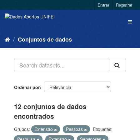
Entrar
Registrar
Conjuntos de dados
Ordenar por
12 conjuntos de dados
encontrados
Grupos:
Extensão
Pessoas
Etiquetas:
Pesquisa
Extensão
Servidores