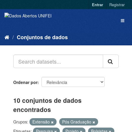
Entrar
Registrar
Conjuntos de dados
Ordenar por
10 conjuntos de dados
encontrados
Grupos:
Extensão
Pós Graduação
Etiquetas:
Pesquisa
Projeto
Bolsistas