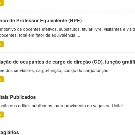
V
nco de Professor Equivalente (BPE)
ntitativo de docentes efetivos, substitutos, titular-livre, visitantes e vi
docentes, total em fator de equivalência,...
V
ação de ocupantes de cargo de direção (CD), função gratifi
e dos servidores, cargo/função, código do cargo/função.
V
itais Publicados
ação dos editais publicados, para provimento de vagas na Unifei.
V
tagiários