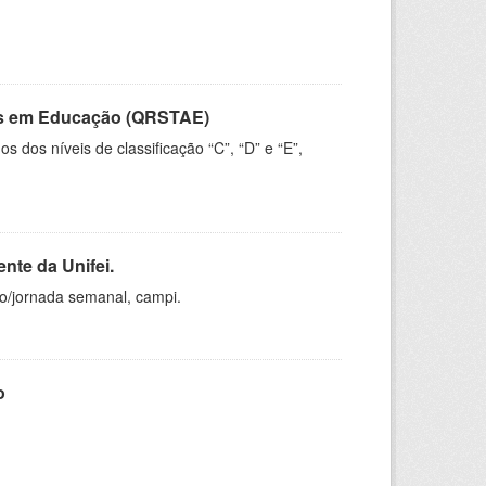
vos em Educação (QRSTAE)
dos níveis de classificação “C”, “D” e “E”,
nte da Unifei.
ho/jornada semanal, campi.
o