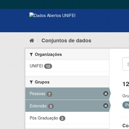
Conjuntos de dados
Organizações
UNIFEI
12
Grupos
12
Pessoas
7
Gru
P
Extensão
3
Pós Graduação
2
Co