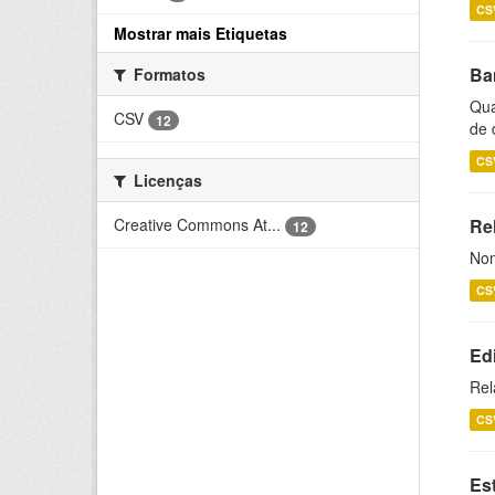
CS
Mostrar mais Etiquetas
Ba
Formatos
Qua
CSV
12
de 
CS
Licenças
Creative Commons At...
Rel
12
Nom
CS
Ed
Rel
CS
Es