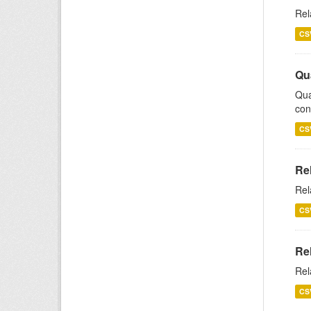
Rel
CS
Qu
Qua
con
CS
Re
Rel
CS
Re
Rel
CS