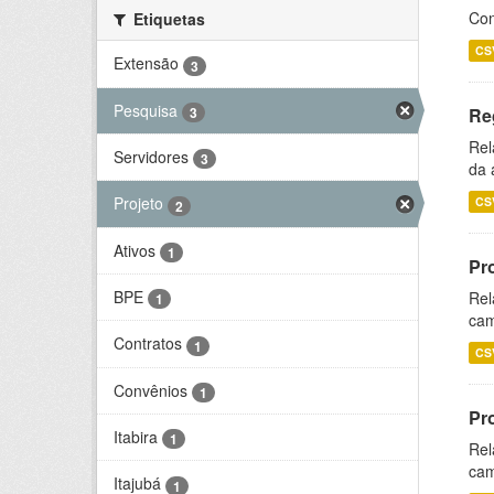
Con
Etiquetas
CS
Extensão
3
Pesquisa
3
Re
Rel
Servidores
3
da 
Projeto
CS
2
Ativos
1
Pr
BPE
Rel
1
cam
Contratos
1
CS
Convênios
1
Pr
Itabira
1
Rel
cam
Itajubá
1