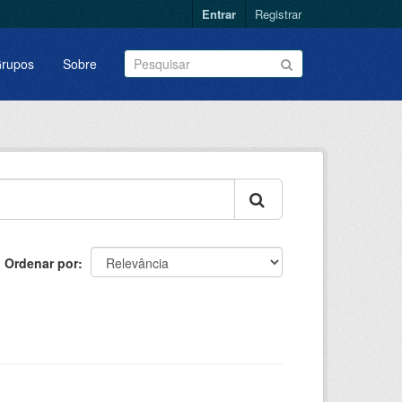
Entrar
Registrar
rupos
Sobre
Ordenar por