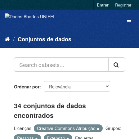
Entrar
Registrar
Conjuntos de dados
Ordenar por
34 conjuntos de dados
encontrados
Licenças:
Creative Commons Atribuição
Grupos:
Pessoas
Extensão
Etiquetas: