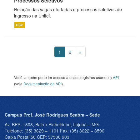
Processos Seletivos
Relação das vagas ofertadas e processos seletivos de
ingresso na Unifei.
CSV
1
2
»
Você também pode ter acesso a esses registros usando a
API
(veja
Documentação da API
).
Campus Prof. José Rodrigues Seabra – Sede
Av. BPS, 1303, Bairro Pinheirinho, Itajubá – MG
Telefone: (35) 3629 – 1101 Fax: (35) 3622 – 3596
Caixa Postal 50 CEP: 37500 903