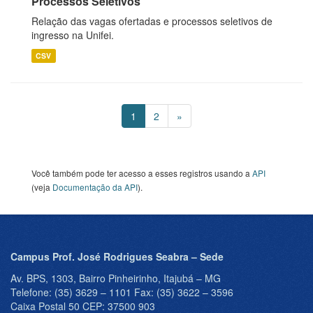
Processos Seletivos
Relação das vagas ofertadas e processos seletivos de
ingresso na Unifei.
CSV
1
2
»
Você também pode ter acesso a esses registros usando a
API
(veja
Documentação da API
).
Campus Prof. José Rodrigues Seabra – Sede
Av. BPS, 1303, Bairro Pinheirinho, Itajubá – MG
Telefone: (35) 3629 – 1101 Fax: (35) 3622 – 3596
Caixa Postal 50 CEP: 37500 903