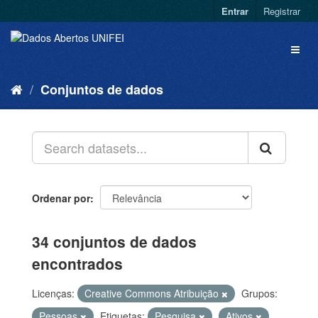
Entrar
Registrar
Conjuntos de dados
Ordenar por
34 conjuntos de dados
encontrados
Licenças:
Creative Commons Atribuição
Grupos:
Pessoas
Etiquetas:
Pesquisa
Ativos