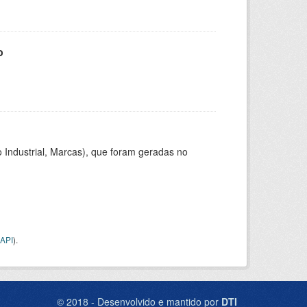
o
 Industrial, Marcas), que foram geradas no
API
).
© 2018 - Desenvolvido e mantido por
DTI