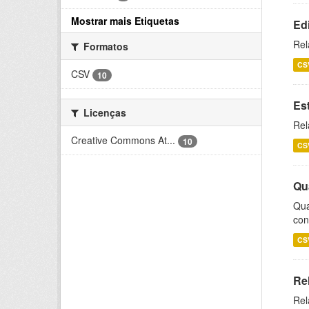
Mostrar mais Etiquetas
Ed
Rel
Formatos
CS
CSV
10
Es
Licenças
Rel
Creative Commons At...
10
CS
Qu
Qua
con
CS
Re
Rel