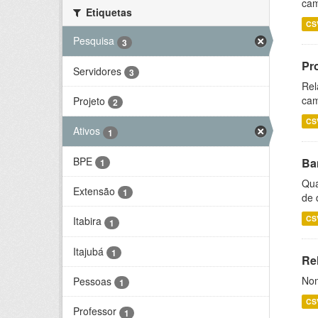
cam
Etiquetas
CS
Pesquisa
3
Pr
Servidores
3
Rel
cam
Projeto
2
CS
Ativos
1
BPE
Ba
1
Qua
Extensão
1
de 
CS
Itabira
1
Itajubá
1
Rel
Nom
Pessoas
1
CS
Professor
1