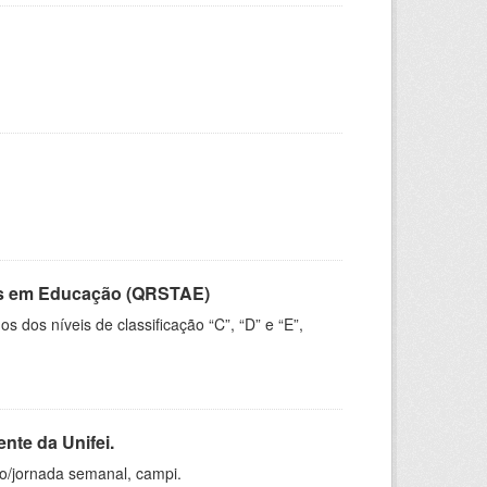
vos em Educação (QRSTAE)
dos níveis de classificação “C”, “D” e “E”,
nte da Unifei.
ho/jornada semanal, campi.