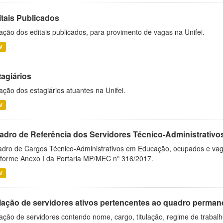
itais Publicados
ação dos editais publicados, para provimento de vagas na Unifei.
V
tagiários
ação dos estagiários atuantes na Unifei.
V
adro de Referência dos Servidores Técnico-Administrati
dro de Cargos Técnico-Administrativos em Educação, ocupados e vagos 
forme Anexo I da Portaria MP/MEC nº 316/2017.
V
lação de servidores ativos pertencentes ao quadro permane
ação de servidores contendo nome, cargo, titulação, regime de trabal