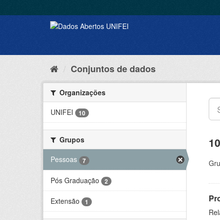
Conjuntos de dados
Organizações
UNIFEI
10
Grupos
10
Pessoas
7
Gru
Pós Graduação
2
Pr
Extensão
1
Rel