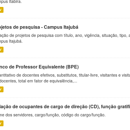
pus Itabira.
V
ojetos de pesquisa - Campus Itajubá
ação de projetos de pesquisa com título, ano, vigência, situação, tipo
pus Itajubá.
V
nco de Professor Equivalente (BPE)
ntitativo de docentes efetivos, substitutos, titular-livre, visitantes e vi
docentes, total em fator de equivalência,...
V
ação de ocupantes de cargo de direção (CD), função gratifi
e dos servidores, cargo/função, código do cargo/função.
V