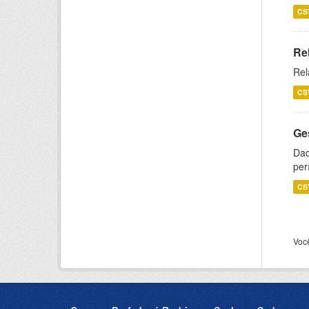
CS
Re
Rel
CS
Ge
Dad
per
CS
Voc