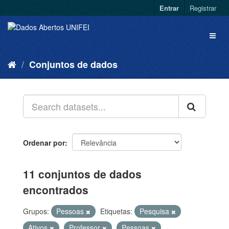
Entrar
Registrar
Conjuntos de dados
Ordenar por
11 conjuntos de dados
encontrados
Grupos:
Pessoas
Etiquetas:
Pesquisa
Ativos
Professor
Pessoas