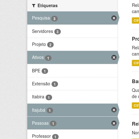
Rel
Etiquetas
cam
Pesquisa
3
CS
Servidores
3
Pr
Projeto
2
Rel
cam
Ativos
1
CS
BPE
1
Ba
Extensão
1
Qua
de 
Itabira
1
CS
Itajubá
1
Pessoas
Rel
1
Nom
Professor
1