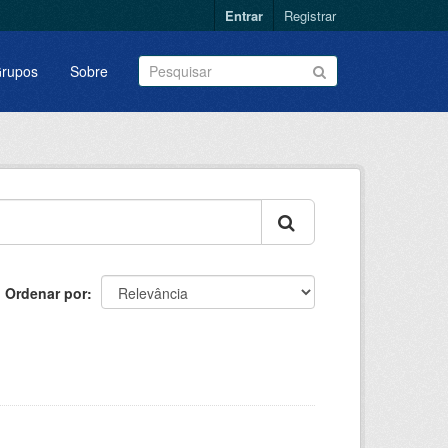
Entrar
Registrar
rupos
Sobre
Ordenar por