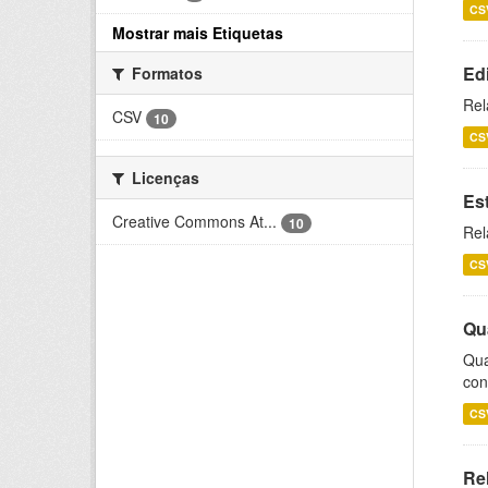
CS
Mostrar mais Etiquetas
Ed
Formatos
Rel
CSV
10
CS
Licenças
Es
Creative Commons At...
10
Rel
CS
Qu
Qua
con
CS
Re