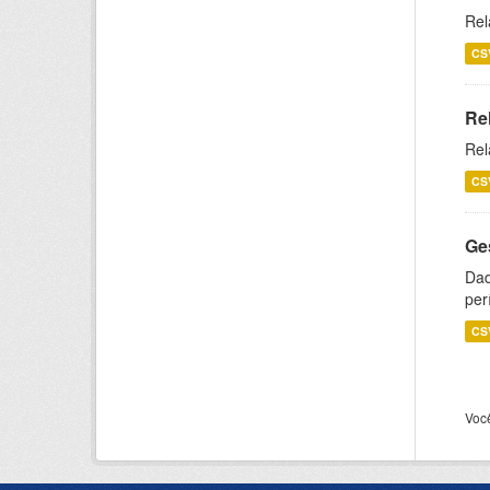
Rel
CS
Re
Rel
CS
Ge
Dad
per
CS
Voc