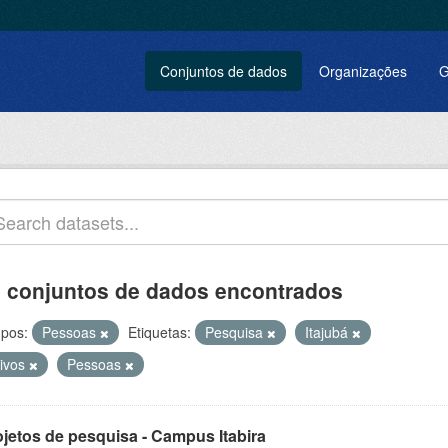
Conjuntos de dados
Organizações
G
 conjuntos de dados encontrados
pos:
Pessoas
Etiquetas:
Pesquisa
Itajubá
tivos
Pessoas
ojetos de pesquisa - Campus Itabira