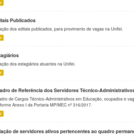
V
itais Publicados
ação dos editais publicados, para provimento de vagas na Unifei.
V
tagiários
ação dos estagiários atuantes na Unifei.
V
adro de Referência dos Servidores Técnico-Administrati
dro de Cargos Técnico-Administrativos em Educação, ocupados e vagos 
forme Anexo I da Portaria MP/MEC nº 316/2017.
V
lação de servidores ativos pertencentes ao quadro permane