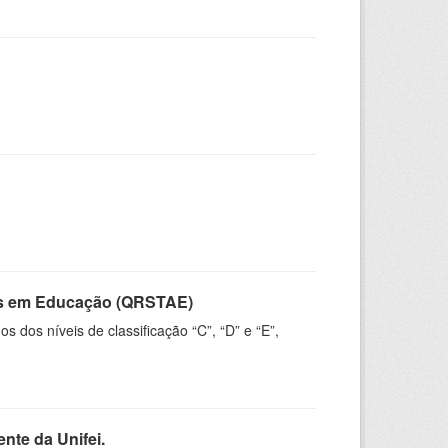
vos em Educação (QRSTAE)
dos níveis de classificação “C”, “D” e “E”,
nte da Unifei.