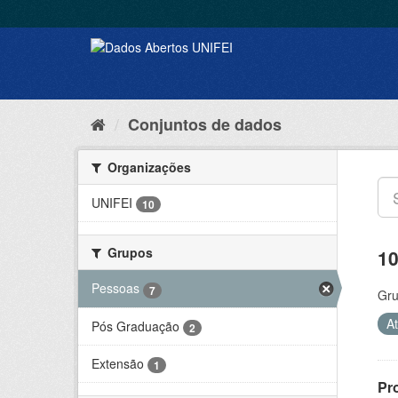
Conjuntos de dados
Organizações
UNIFEI
10
Grupos
10
Pessoas
7
Gru
A
Pós Graduação
2
Extensão
1
Pr