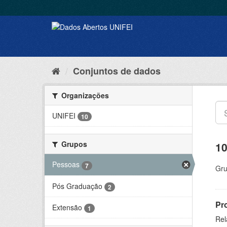
Conjuntos de dados
Organizações
UNIFEI
10
Grupos
10
Pessoas
7
Gru
Pós Graduação
2
Pr
Extensão
1
Rel