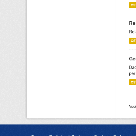
CS
Re
Rel
CS
Ge
Dad
per
CS
Voc