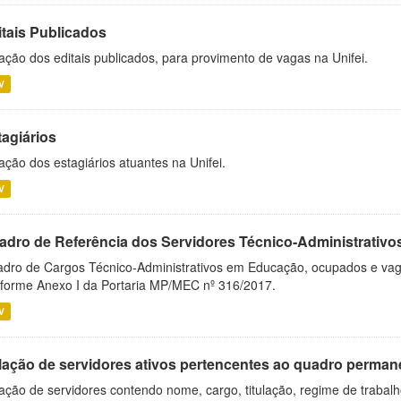
itais Publicados
ação dos editais publicados, para provimento de vagas na Unifei.
V
tagiários
ação dos estagiários atuantes na Unifei.
V
adro de Referência dos Servidores Técnico-Administrati
dro de Cargos Técnico-Administrativos em Educação, ocupados e vagos 
forme Anexo I da Portaria MP/MEC nº 316/2017.
V
lação de servidores ativos pertencentes ao quadro permane
ação de servidores contendo nome, cargo, titulação, regime de trabal