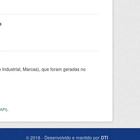
o
 Industrial, Marcas), que foram geradas no
API
).
© 2018 - Desenvolvido e mantido por
DTI