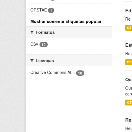
QRSTAE
Ed
1
Rel
Mostrar somente Etiquetas popular
CS
Formatos
CSV
Es
10
Rel
Licenças
CS
Creative Commons At...
10
Qu
Qua
con
CS
Re
Rel