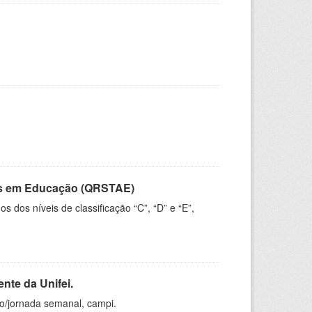
vos em Educação (QRSTAE)
dos níveis de classificação “C”, “D” e “E”,
nte da Unifei.
ho/jornada semanal, campi.