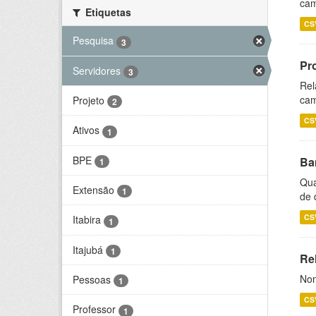
cam
Etiquetas
CS
Pesquisa
3
Pr
Servidores
3
Rel
cam
Projeto
2
CS
Ativos
1
BPE
Ba
1
Qua
Extensão
1
de 
CS
Itabira
1
Itajubá
1
Rel
Nom
Pessoas
1
CS
Professor
1