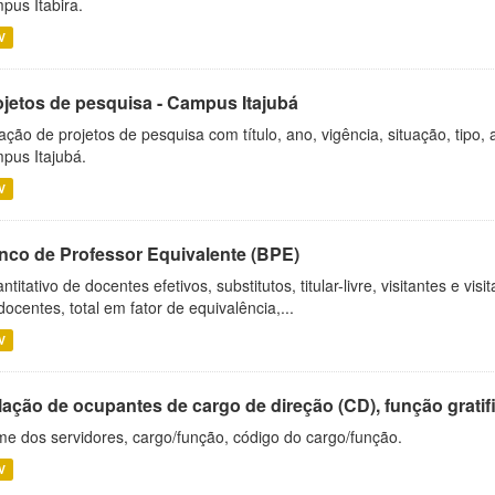
pus Itabira.
V
ojetos de pesquisa - Campus Itajubá
ação de projetos de pesquisa com título, ano, vigência, situação, tipo
pus Itajubá.
V
nco de Professor Equivalente (BPE)
ntitativo de docentes efetivos, substitutos, titular-livre, visitantes e vi
docentes, total em fator de equivalência,...
V
ação de ocupantes de cargo de direção (CD), função gratifi
e dos servidores, cargo/função, código do cargo/função.
V