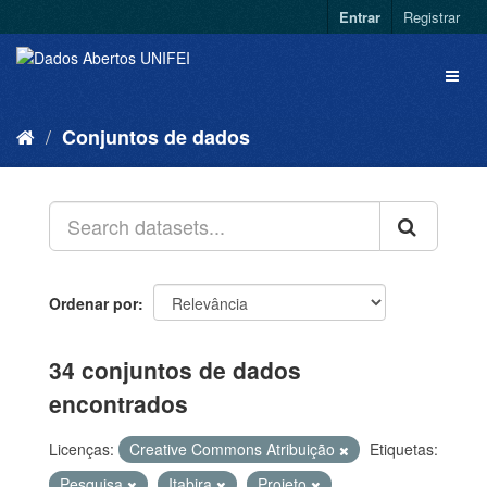
Entrar
Registrar
Conjuntos de dados
Ordenar por
34 conjuntos de dados
encontrados
Licenças:
Creative Commons Atribuição
Etiquetas:
Pesquisa
Itabira
Projeto