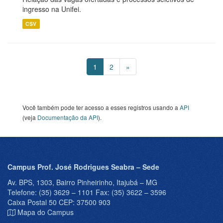
ingresso na Unifei.
CSV
1
2
»
Você também pode ter acesso a esses registros usando a
API
(veja
Documentação da API
).
Campus Prof. José Rodrigues Seabra – Sede
Av. BPS, 1303, Bairro Pinheirinho, Itajubá – MG
Telefone: (35) 3629 – 1101 Fax: (35) 3622 – 3596
Caixa Postal 50 CEP: 37500 903
Mapa do Campus