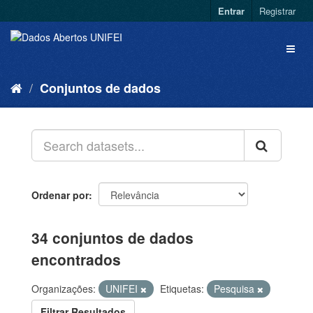
Entrar
Registrar
Conjuntos de dados
Ordenar por
34 conjuntos de dados
encontrados
Organizações:
UNIFEI
Etiquetas:
Pesquisa
Filtrar Resultados