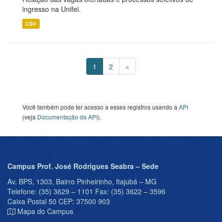
ingresso na Unifei.
CSV
1
2
»
Você também pode ter acesso a esses registros usando a
API
(veja
Documentação da API
).
Campus Prof. José Rodrigues Seabra – Sede
Av. BPS, 1303, Bairro Pinheirinho, Itajubá – MG
Telefone: (35) 3629 – 1101 Fax: (35) 3622 – 3596
Caixa Postal 50 CEP: 37500 903
Mapa do Campus