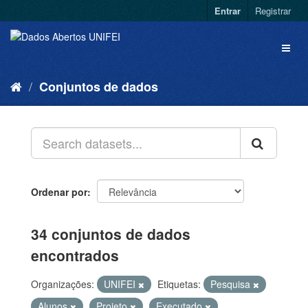
Entrar
Registrar
Conjuntos de dados
Ordenar por
34 conjuntos de dados
encontrados
Organizações:
UNIFEI
Etiquetas:
Pesquisa
Alunos
Projeto
Executado