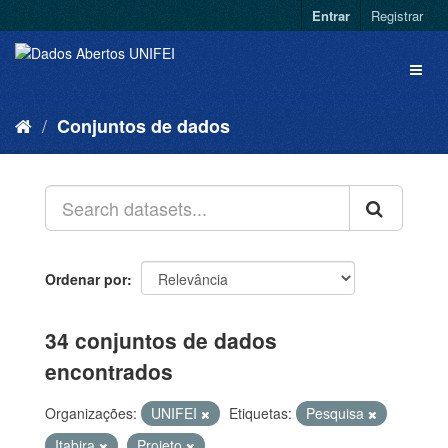
Entrar
Registrar
Conjuntos de dados
Ordenar por
34 conjuntos de dados
encontrados
Organizações:
UNIFEI
Etiquetas:
Pesquisa
Itabira
Projeto