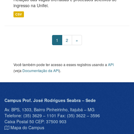
ingresso na Unifei.
CSV
1
2
»
Você também pode ter acesso a esses registros usando a
API
(veja
Documentação da API
).
Campus Prof. José Rodrigues Seabra – Sede
Av. BPS, 1303, Bairro Pinheirinho, Itajubá – MG
Telefone: (35) 3629 – 1101 Fax: (35) 3622 – 3596
Caixa Postal 50 CEP: 37500 903
Mapa do Campus