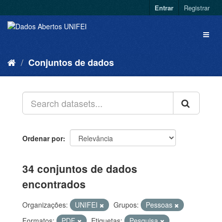
Entrar
Registrar
Conjuntos de dados
Ordenar por
34 conjuntos de dados
encontrados
Organizações:
UNIFEI
Grupos:
Pessoas
Formatos:
PDF
Etiquetas:
Pesquisa