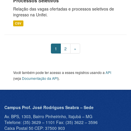
Processos Seletivos
Relação das vagas ofertadas e processos seletivos de
ingresso na Unifei.
CSV
1
2
»
Você também pode ter acesso a esses registros usando a
API
(veja
Documentação da API
).
Campus Prof. José Rodrigues Seabra – Sede
Av. BPS, 1303, Bairro Pinheirinho, Itajubá – MG
Telefone: (35) 3629 – 1101 Fax: (35) 3622 – 3596
Caixa Postal 50 CEP: 37500 903