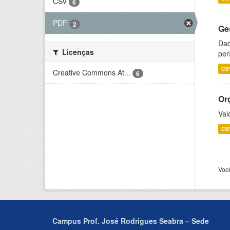
CSV
6
PDF
2
Ge
Dad
Licenças
per
CS
Creative Commons At...
6
Or
Val
CS
Voc
Campus Prof. José Rodrigues Seabra – Sede