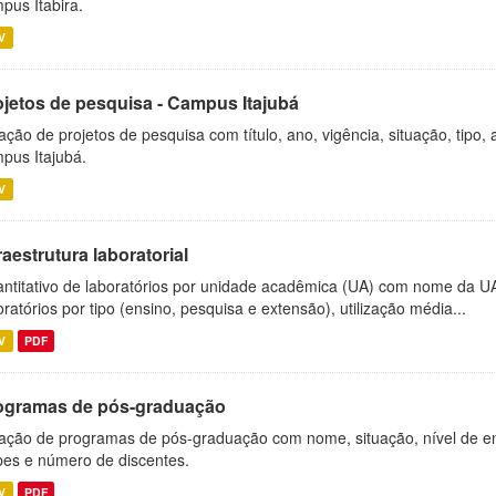
pus Itabira.
V
ojetos de pesquisa - Campus Itajubá
ação de projetos de pesquisa com título, ano, vigência, situação, tipo
pus Itajubá.
V
raestrutura laboratorial
ntitativo de laboratórios por unidade acadêmica (UA) com nome da U
oratórios por tipo (ensino, pesquisa e extensão), utilização média...
V
PDF
ogramas de pós-graduação
ação de programas de pós-graduação com nome, situação, nível de ens
es e número de discentes.
V
PDF