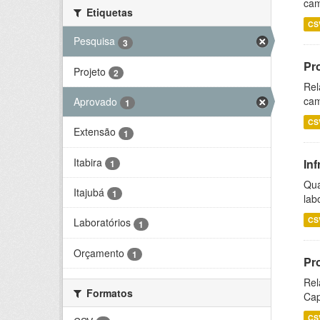
cam
Etiquetas
CS
Pesquisa
3
Pr
Projeto
2
Rel
cam
Aprovado
1
CS
Extensão
1
Itabira
Inf
1
Qua
Itajubá
1
lab
CS
Laboratórios
1
Orçamento
1
Pr
Rel
Formatos
Cap
CS