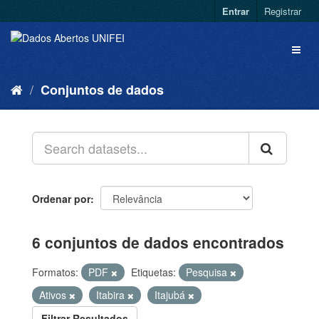
Entrar
Registrar
Conjuntos de dados
Ordenar por
6 conjuntos de dados encontrados
Formatos:
PDF
Etiquetas:
Pesquisa
Ativos
Itabira
Itajubá
Filtrar Resultados