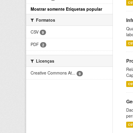
CS
Mostrar somente Etiquetas popular
Inf
Formatos
Qua
CSV
9
lab
CS
PDF
2
Pr
Licenças
Rel
Creative Commons At...
9
Cap
CS
Ge
Dad
per
CS