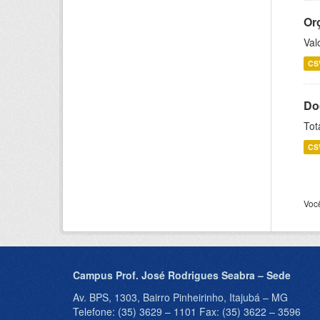
Or
Val
CS
Do
Tot
CS
Voc
Campus Prof. José Rodrigues Seabra – Sede
Av. BPS, 1303, Bairro Pinheirinho, Itajubá – MG
Telefone: (35) 3629 – 1101 Fax: (35) 3622 – 3596