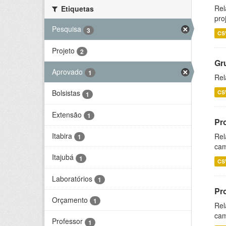
Rel
Etiquetas
pro
Pesquisa
3
CS
Projeto
2
Gr
Aprovado
1
Rel
Bolsistas
CS
1
Extensão
1
Pr
Itabira
Rel
1
cam
Itajubá
1
CS
Laboratórios
1
Pr
Orçamento
1
Rel
cam
Professor
1