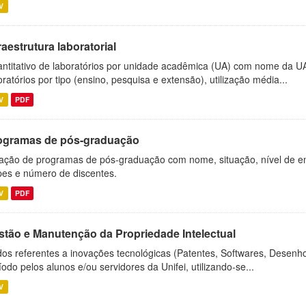
V
raestrutura laboratorial
ntitativo de laboratórios por unidade acadêmica (UA) com nome da U
oratórios por tipo (ensino, pesquisa e extensão), utilização média...
V
PDF
ogramas de pós-graduação
ação de programas de pós-graduação com nome, situação, nível de ens
es e número de discentes.
V
PDF
stão e Manutenção da Propriedade Intelectual
os referentes a inovações tecnológicas (Patentes, Softwares, Desenho
íodo pelos alunos e/ou servidores da Unifei, utilizando-se...
V