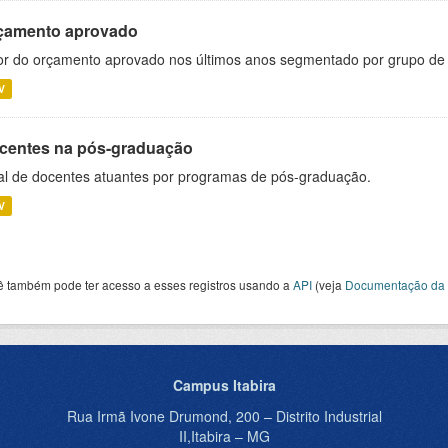
çamento aprovado
or do orçamento aprovado nos últimos anos segmentado por grupo de
V
centes na pós-graduação
al de docentes atuantes por programas de pós-graduação.
V
ê também pode ter acesso a esses registros usando a
API
(veja
Documentação da 
Campus Itabira
Rua Irmã Ivone Drumond, 200 – Distrito Industrial
II,Itabira – MG