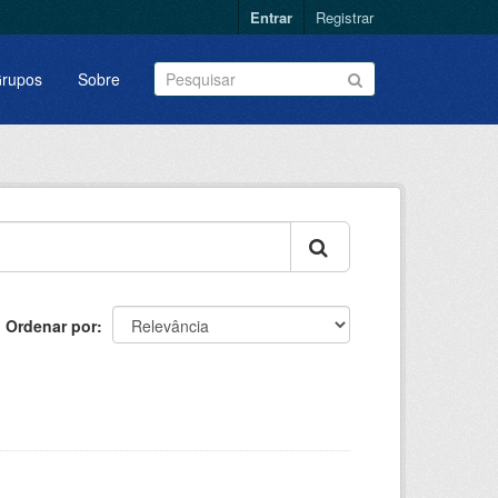
Entrar
Registrar
rupos
Sobre
Ordenar por