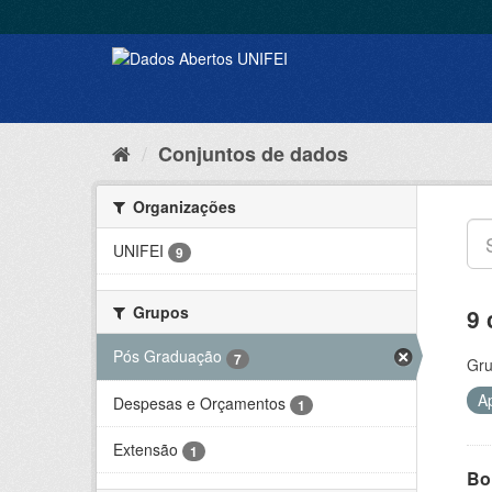
Conjuntos de dados
Organizações
UNIFEI
9
Grupos
9 
Pós Graduação
7
Gru
A
Despesas e Orçamentos
1
Extensão
1
Bol