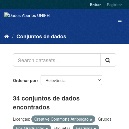
Entrar
Registrar
Conjuntos de dados
Ordenar por
34 conjuntos de dados
encontrados
Licenças:
Creative Commons Atribuição
Grupos:
Pós Graduação
Etiquetas:
Pesquisa