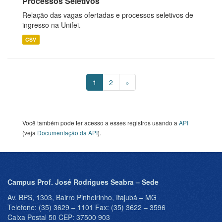
Processos Seletivos
Relação das vagas ofertadas e processos seletivos de
ingresso na Unifei.
CSV
1
2
»
Você também pode ter acesso a esses registros usando a
API
(veja
Documentação da API
).
Campus Prof. José Rodrigues Seabra – Sede
Av. BPS, 1303, Bairro Pinheirinho, Itajubá – MG
Telefone: (35) 3629 – 1101 Fax: (35) 3622 – 3596
Caixa Postal 50 CEP: 37500 903