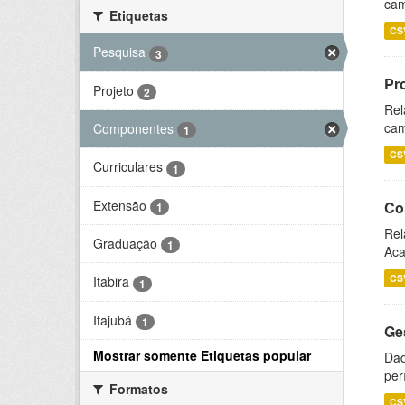
cam
Etiquetas
CS
Pesquisa
3
Pr
Projeto
2
Rel
cam
Componentes
1
CS
Curriculares
1
Extensão
Co
1
Rel
Graduação
1
Aca
CS
Itabira
1
Itajubá
1
Ge
Mostrar somente Etiquetas popular
Dad
per
Formatos
CS