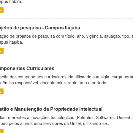
pus Itabira.
V
ojetos de pesquisa - Campus Itajubá
ação de projetos de pesquisa com título, ano, vigência, situação, tipo
pus Itajubá.
V
mponentes Curriculares
ação dos componentes curriculares identificando sua sigla, carga horá
dêmica responsável, docente ministrante, ano e período...
V
stão e Manutenção da Propriedade Intelectual
os referentes a inovações tecnológicas (Patentes, Softwares, Desenho
íodo pelos alunos e/ou servidores da Unifei, utilizando-se...
V