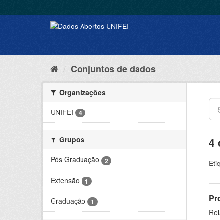
Conjuntos de dados
Organizações
UNIFEI
4
Grupos
4 
Pós Graduação
2
Eti
Extensão
1
Pr
Graduação
1
Rel