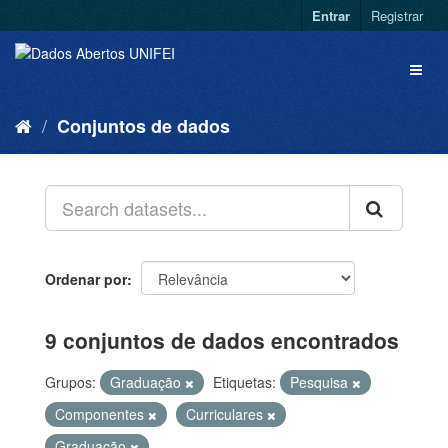
Entrar
Registrar
Conjuntos de dados
Ordenar por
9 conjuntos de dados encontrados
Grupos:
Graduação
Etiquetas:
Pesquisa
Componentes
Curriculares
Graduação