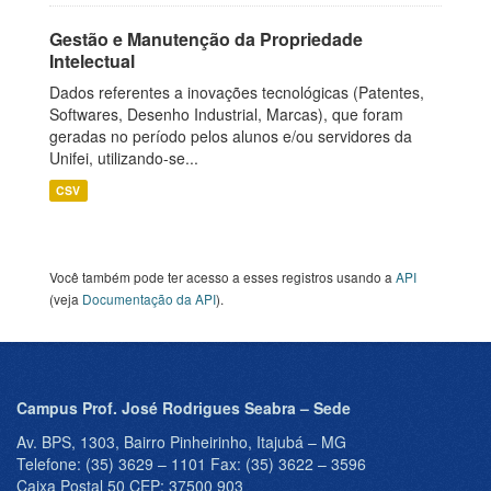
Gestão e Manutenção da Propriedade
Intelectual
Dados referentes a inovações tecnológicas (Patentes,
Softwares, Desenho Industrial, Marcas), que foram
geradas no período pelos alunos e/ou servidores da
Unifei, utilizando-se...
CSV
Você também pode ter acesso a esses registros usando a
API
(veja
Documentação da API
).
Campus Prof. José Rodrigues Seabra – Sede
Av. BPS, 1303, Bairro Pinheirinho, Itajubá – MG
Telefone: (35) 3629 – 1101 Fax: (35) 3622 – 3596
Caixa Postal 50 CEP: 37500 903