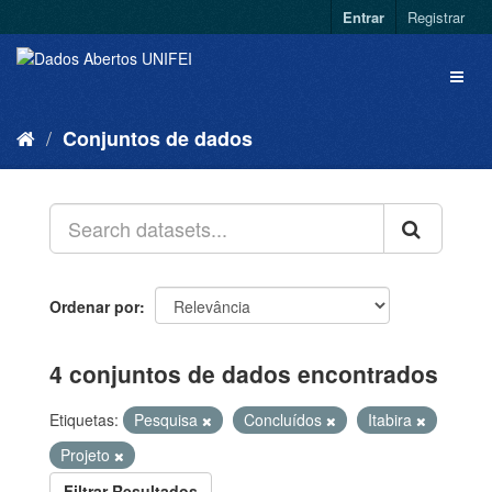
Entrar
Registrar
Conjuntos de dados
Ordenar por
4 conjuntos de dados encontrados
Etiquetas:
Pesquisa
Concluídos
Itabira
Projeto
Filtrar Resultados