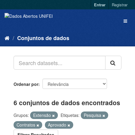
Entrar
Registrar
Conjuntos de dados
Ordenar por
6 conjuntos de dados encontrados
Grupos:
Extensão
Etiquetas:
Pesquisa
Contratos
Aprovado
Filtrar Resultados