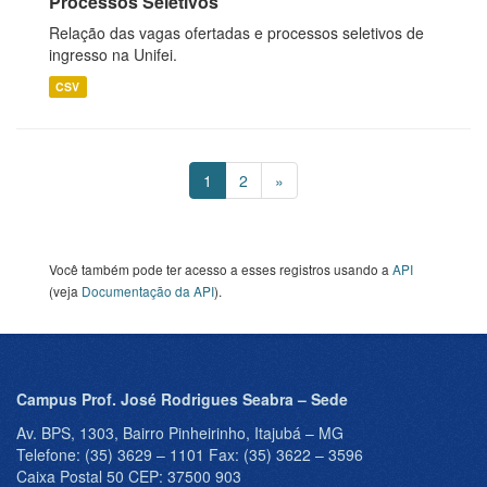
Processos Seletivos
Relação das vagas ofertadas e processos seletivos de
ingresso na Unifei.
CSV
1
2
»
Você também pode ter acesso a esses registros usando a
API
(veja
Documentação da API
).
Campus Prof. José Rodrigues Seabra – Sede
Av. BPS, 1303, Bairro Pinheirinho, Itajubá – MG
Telefone: (35) 3629 – 1101 Fax: (35) 3622 – 3596
Caixa Postal 50 CEP: 37500 903