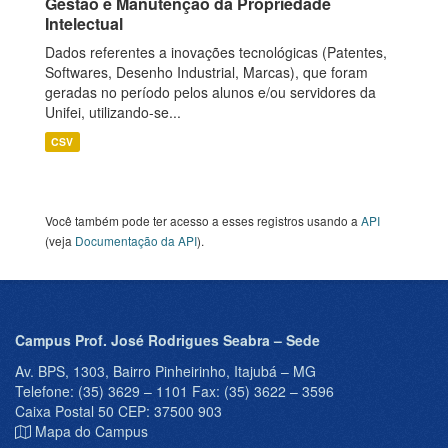
Gestão e Manutenção da Propriedade
Intelectual
Dados referentes a inovações tecnológicas (Patentes,
Softwares, Desenho Industrial, Marcas), que foram
geradas no período pelos alunos e/ou servidores da
Unifei, utilizando-se...
CSV
Você também pode ter acesso a esses registros usando a
API
(veja
Documentação da API
).
Campus Prof. José Rodrigues Seabra – Sede
Av. BPS, 1303, Bairro Pinheirinho, Itajubá – MG
Telefone: (35) 3629 – 1101 Fax: (35) 3622 – 3596
Caixa Postal 50 CEP: 37500 903
Mapa do Campus