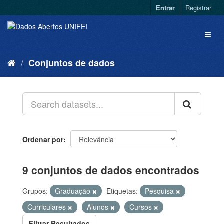
Entrar
Registrar
Conjuntos de dados
Ordenar por
9 conjuntos de dados encontrados
Grupos:
Graduação
Etiquetas:
Pesquisa
Curriculares
Alunos
Cursos
Filtrar Resultados