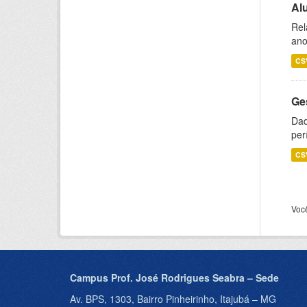
Al
Rel
ano
CS
Ge
Dad
per
CS
Voc
Campus Prof. José Rodrigues Seabra – Sede
Av. BPS, 1303, Bairro Pinheirinho, Itajubá – MG