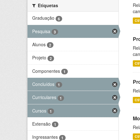
Rel
Etiquetas
cam
Graduação
6
CS
Pesquisa
3
Pr
Alunos
2
Rel
cam
Projeto
2
CS
Componentes
1
Pr
Concluídos
1
Rel
Curriculares
1
CS
Cursos
1
Mo
Extensão
1
Rel
Ingressantes
CS
1