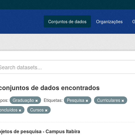
Conjuntos de dados
Organizações
G
conjuntos de dados encontrados
pos:
Graduação
Etiquetas:
Pesquisa
Curriculares
oncluídos
Cursos
ojetos de pesquisa - Campus Itabira