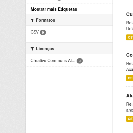
Mostrar mais Etiquetas
Cu
Formatos
Rel
Uni
CSV
9
CS
Licenças
Co
Creative Commons At...
9
Rel
Aca
CS
Al
Rel
ano
CS