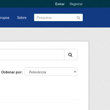
Entrar
Registrar
rupos
Sobre
Ordenar por