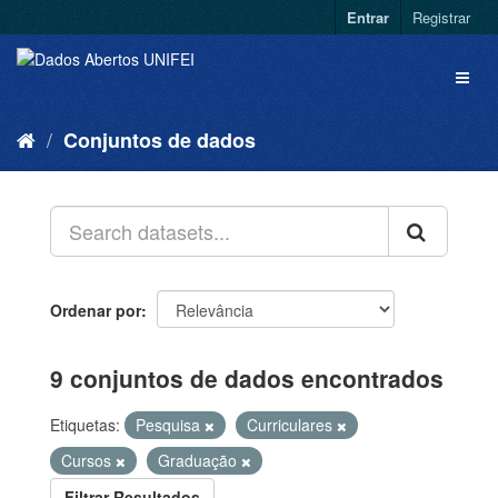
Entrar
Registrar
Conjuntos de dados
Ordenar por
9 conjuntos de dados encontrados
Etiquetas:
Pesquisa
Curriculares
Cursos
Graduação
Filtrar Resultados