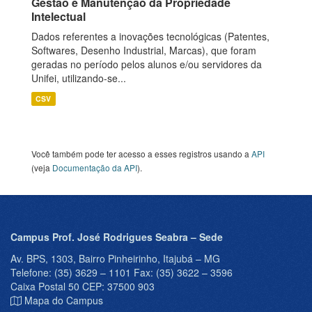
Gestão e Manutenção da Propriedade
Intelectual
Dados referentes a inovações tecnológicas (Patentes,
Softwares, Desenho Industrial, Marcas), que foram
geradas no período pelos alunos e/ou servidores da
Unifei, utilizando-se...
CSV
Você também pode ter acesso a esses registros usando a
API
(veja
Documentação da API
).
Campus Prof. José Rodrigues Seabra – Sede
Av. BPS, 1303, Bairro Pinheirinho, Itajubá – MG
Telefone: (35) 3629 – 1101 Fax: (35) 3622 – 3596
Caixa Postal 50 CEP: 37500 903
Mapa do Campus