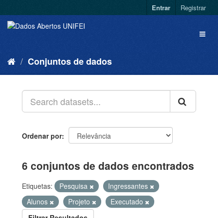
Entrar
Registrar
Conjuntos de dados
Ordenar por
6 conjuntos de dados encontrados
Etiquetas:
Pesquisa
Ingressantes
Alunos
Projeto
Executado
Filtrar Resultados