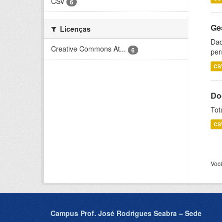
CSV
6
Ge
Licenças
Dad
Creative Commons At...
6
per
CS
Do
Tot
CS
Voc
Campus Prof. José Rodrigues Seabra – Sede