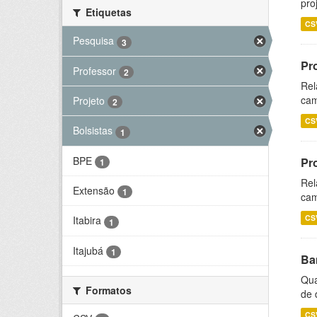
pro
Etiquetas
CS
Pesquisa
3
Pr
Professor
2
Rel
cam
Projeto
2
CS
Bolsistas
1
BPE
Pr
1
Rel
Extensão
1
cam
CS
Itabira
1
Itajubá
1
Ba
Qua
Formatos
de 
CS