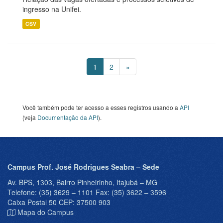
ingresso na Unifei.
CSV
1
2
»
Você também pode ter acesso a esses registros usando a
API
(veja
Documentação da API
).
Campus Prof. José Rodrigues Seabra – Sede
Av. BPS, 1303, Bairro Pinheirinho, Itajubá – MG
Telefone: (35) 3629 – 1101 Fax: (35) 3622 – 3596
Caixa Postal 50 CEP: 37500 903
Mapa do Campus