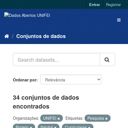
Entrar
Registrar
Conjuntos de dados
Ordenar por
34 conjuntos de dados
encontrados
Organizações:
UNIFEI
Etiquetas:
Pesquisa
Projeto
Itajubá
Curriculares