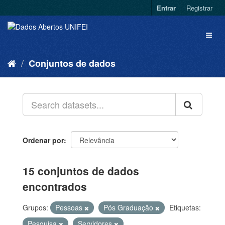
Entrar
Registrar
Conjuntos de dados
Ordenar por
15 conjuntos de dados
encontrados
Grupos:
Pessoas
Pós Graduação
Etiquetas:
Pesquisa
Servidores