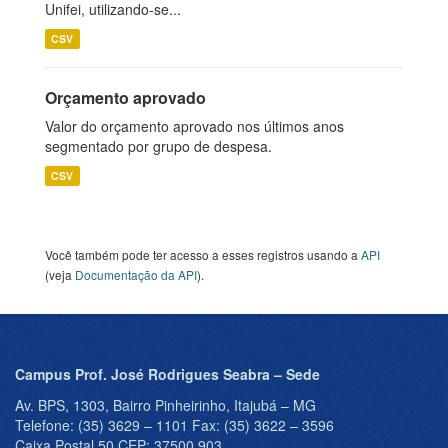
Unifei, utilizando-se...
CSV
Orçamento aprovado
Valor do orçamento aprovado nos últimos anos
segmentado por grupo de despesa.
CSV
Você também pode ter acesso a esses registros usando a
API
(veja
Documentação da API
).
Campus Prof. José Rodrigues Seabra – Sede
Av. BPS, 1303, Bairro Pinheirinho, Itajubá – MG
Telefone: (35) 3629 – 1101 Fax: (35) 3622 – 3596
Caixa Postal 50 CEP: 37500 903