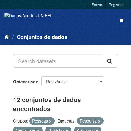
Entrar
Registrar
Conjuntos de dados
Ordenar por
12 conjuntos de dados
encontrados
Grupos:
Pessoas
Etiquetas:
Pesquisa
Servidores
Bolsistas
Aprovado