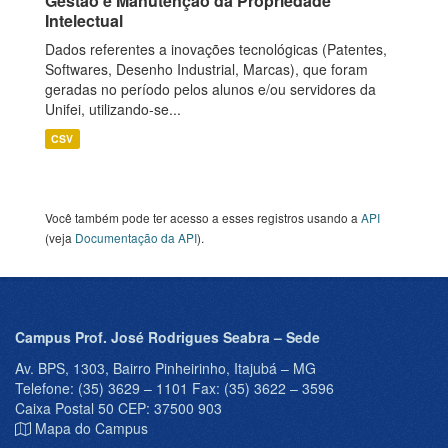
Gestão e Manutenção da Propriedade
Intelectual
Dados referentes a inovações tecnológicas (Patentes,
Softwares, Desenho Industrial, Marcas), que foram
geradas no período pelos alunos e/ou servidores da
Unifei, utilizando-se...
CSV
Você também pode ter acesso a esses registros usando a
API
(veja
Documentação da API
).
Campus Prof. José Rodrigues Seabra – Sede
Av. BPS, 1303, Bairro Pinheirinho, Itajubá – MG
Telefone: (35) 3629 – 1101 Fax: (35) 3622 – 3596
Caixa Postal 50 CEP: 37500 903
Mapa do Campus