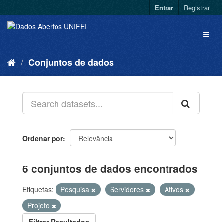
Entrar
Registrar
Conjuntos de dados
Ordenar por
6 conjuntos de dados encontrados
Etiquetas:
Pesquisa
Servidores
Ativos
Projeto
Filtrar Resultados