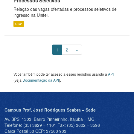
Processos Seletivos
Relação das vagas ofertadas e processos seletivos de
ingresso na Unifei.
CSV
1
2
»
Você também pode ter acesso a esses registros usando a
API
(veja
Documentação da API
).
Campus Prof. José Rodrigues Seabra – Sede
Av. BPS, 1303, Bairro Pinheirinho, Itajubá – MG
Telefone: (35) 3629 – 1101 Fax: (35) 3622 – 3596
Caixa Postal 50 CEP: 37500 903