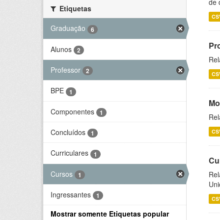
de 
Etiquetas
CS
Graduação
6
Pr
Alunos
2
Rel
Professor
2
CS
BPE
1
Mo
Componentes
1
Rel
Concluídos
CS
1
Curriculares
1
Cu
Cursos
Rel
1
Uni
Ingressantes
1
CS
Mostrar somente Etiquetas popular