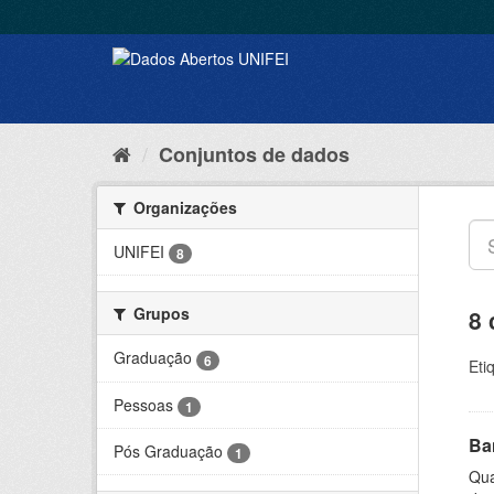
Conjuntos de dados
Organizações
UNIFEI
8
Grupos
8 
Graduação
6
Eti
Pessoas
1
Ba
Pós Graduação
1
Qua