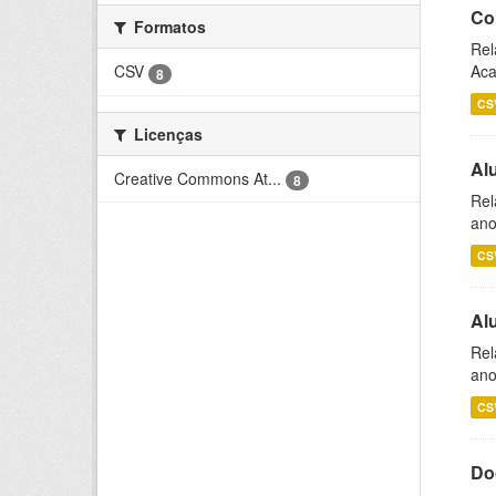
Co
Formatos
Rel
Aca
CSV
8
CS
Licenças
Al
Creative Commons At...
8
Rel
ano
CS
Al
Rel
ano
CS
Do