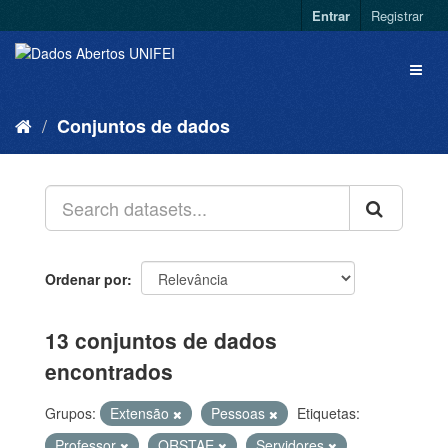
Entrar
Registrar
Conjuntos de dados
Ordenar por
13 conjuntos de dados
encontrados
Grupos:
Extensão
Pessoas
Etiquetas:
Professor
QRSTAE
Servidores