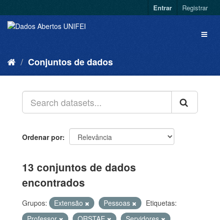
Entrar
Registrar
Conjuntos de dados
Ordenar por
13 conjuntos de dados
encontrados
Grupos:
Extensão
Pessoas
Etiquetas:
Professor
QRSTAE
Servidores