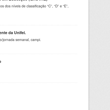
dos níveis de classificação “C”, “D” e “E”,
nte da Unifei.
ho/jornada semanal, campi.
o