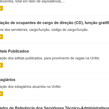
docentes, total em fator de equivalência,...
V
ação de ocupantes de cargo de direção (CD), função gratifi
e dos servidores, cargo/função, código do cargo/função.
V
itais Publicados
ação dos editais publicados, para provimento de vagas na Unifei.
V
tagiários
ação dos estagiários atuantes na Unifei.
V
adro de Referência dos Servidores Técnico-Administrati