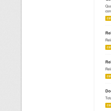
Qua
con
CS
Re
Rel
CS
Re
Rel
CS
Do
Tot
CS