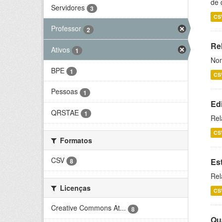
de 
Servidores
3
CS
Professor
2
Rel
Ativos
1
Nom
BPE
1
CS
Pessoas
1
Ed
QRSTAE
1
Rel
CS
Formatos
CSV
Es
8
Rel
Licenças
CS
Creative Commons At...
8
Qu