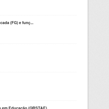
cada (FG) e funç...
vos em Educação (QRSTAE)