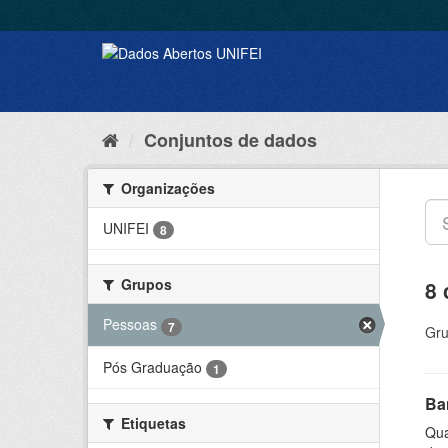
Conjuntos de dados
Organizações
UNIFEI
8
Grupos
8 
Pessoas
7
Gru
Pós Graduação
1
Ba
Etiquetas
Qua