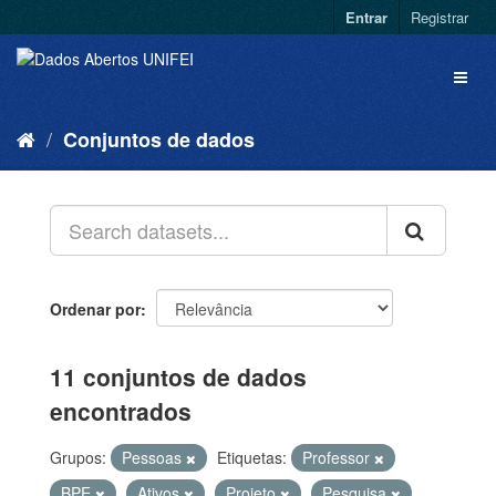
Entrar
Registrar
Conjuntos de dados
Ordenar por
11 conjuntos de dados
encontrados
Grupos:
Pessoas
Etiquetas:
Professor
BPE
Ativos
Projeto
Pesquisa