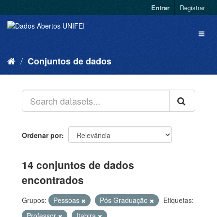
Entrar
Registrar
Conjuntos de dados
Ordenar por
14 conjuntos de dados
encontrados
Grupos:
Pessoas
Pós Graduação
Etiquetas:
Professor
Itabira