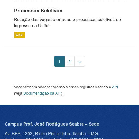
Processos Seletivos
Relação das vagas ofertadas e processos seletivos de
ingresso na Unifei.
CSV
1
2
»
Você também pode ter acesso a esses registros usando a
API
(veja
Documentação da API
).
Campus Prof. José Rodrigues Seabra – Sede
Av. BPS, 1303, Bairro Pinheirinho, Itajubá – MG