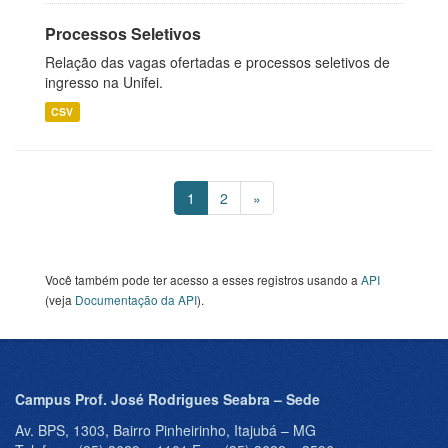
Processos Seletivos
Relação das vagas ofertadas e processos seletivos de
ingresso na Unifei.
CSV
1
2
»
Você também pode ter acesso a esses registros usando a
API
(veja
Documentação da API
).
Campus Prof. José Rodrigues Seabra – Sede
Av. BPS, 1303, Bairro Pinheirinho, Itajubá – MG