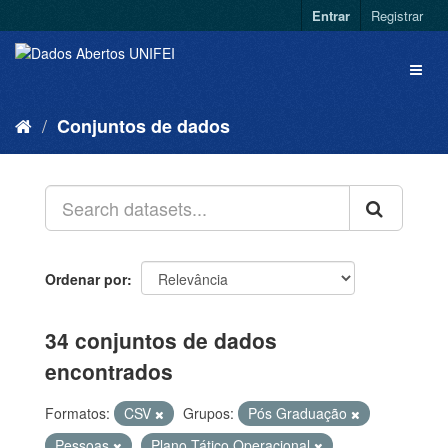
Entrar
Registrar
Conjuntos de dados
Ordenar por
34 conjuntos de dados
encontrados
Formatos:
CSV
Grupos:
Pós Graduação
Pessoas
Plano Tático Operacional