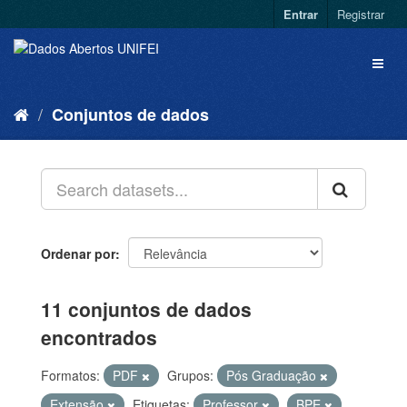
Entrar
Registrar
Conjuntos de dados
Ordenar por
11 conjuntos de dados
encontrados
Formatos:
PDF
Grupos:
Pós Graduação
Extensão
Etiquetas:
Professor
BPE